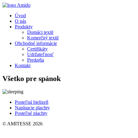
Úvod
O nás
Produkty
Domáci textil
Komerčný textil
Obchodné informácie
Certifikáty
Udržateľnosť
Predajňa
Kontakt
Všetko pre spánok
Posteľná bielizeň
Napínacie plachty
Posteľné plachty
© AMITESSE 2026